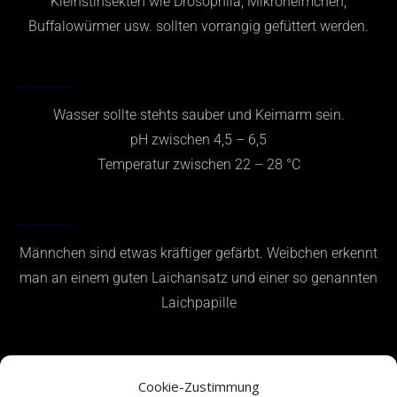
Kleinstinsekten wie Drosophila, Mikroheimchen,
Buffalowürmer usw. sollten vorrangig gefüttert werden.
WASSERWERTE
Wasser sollte stehts sauber und Keimarm sein.
pH zwischen 4,5 – 6,5
Temperatur zwischen 22 – 28 °C
GESCHLECHTSMERKMAL
Männchen sind etwas kräftiger gefärbt. Weibchen erkennt
man an einem guten Laichansatz und einer so genannten
Laichpapille
ZUCHT
Cookie-Zustimmung
–