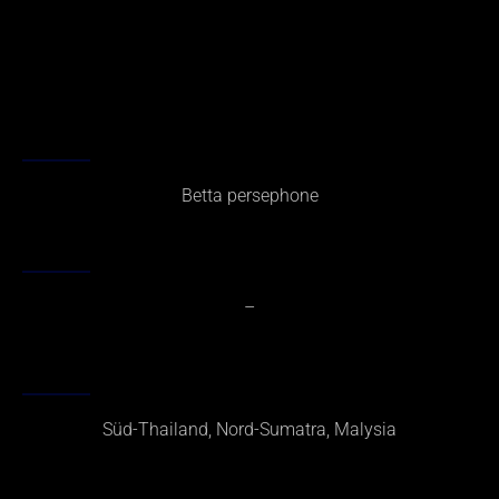
WISSENSCHAFLICHER NAME
Betta persephone
DEUTSCHER NAME
–
HERKUNFT
Süd-Thailand, Nord-Sumatra, Malysia
GRÖSSE