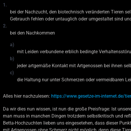
1.
bei der Nachzucht, den biotechnisch veränderten Tieren s
Gebrauch fehlen oder untauglich oder umgestaltet sind un
2.
bei den Nachkommen
a)
mit Leiden verbundene erblich bedingte Verhaltensstöru
b)
jeder artgemäße Kontakt mit Artgenossen bei ihnen se
c)
die Haltung nur unter Schmerzen oder vermeidbaren Lei
Alles hier nachzulesen:
https://www.gesetze-im-internet.de/ti
Da wir dies nun wissen, ist nun die große Preisfrage: Ist uns
man muss in manchen Dingen trotzdem selbstkritisch und refle
Betta-Hochzuchten lieben uns eingesetehen, dass dieser Punkt
mit Artgenossen ohne Schmerz nicht möglich, denn diese Tier