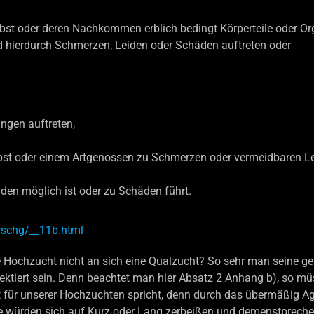
elbst oder deren Nachkommen erblich bedingt Körperteile oder O
d hierdurch Schmerzen, Leiden oder Schäden auftreten oder
ngen auftreten,
lbst oder einem Artgenossen zu Schmerzen oder vermeidbaren Le
den möglich ist oder zu Schäden führt.
erschg/__11b.html
ere Hochzucht nicht an sich eine Qualzucht? So sehr man seine g
ktiert sein. Denn beachtet man hier Absatz 2 Anhang b), so müss
 für unserer Hochzuchten spricht, denn durch das übermäßig Agr
e würden sich auf Kurz oder Lang zerbeißen und demenstpreche