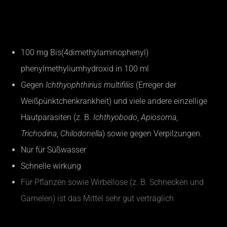
PROTAZOL
100 mg Bis(4dimethylaminophenyl)
phenylmethyliumhydroxid in 100 ml
Gegen
Ichthyophthirius
multifiliis
(Erreger der
Weißpünktchenkrankheit) und viele andere einzellige
Hautparasiten (z. B.
Ichthyobodo
,
Apiosoma
,
Trichodina
,
Chilodonella
) sowie gegen Verpilzungen.
Nur für Süßwasser
Schnelle wirkung
Für Pflanzen sowie Wirbellose (z. B. Schnecken und
Garnelen) ist das Mittel sehr gut verträglich
PROTAZID