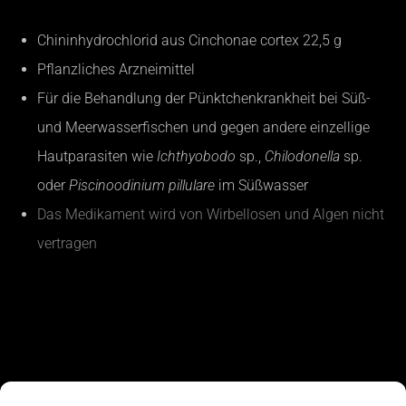
Chininhydrochlorid aus Cinchonae cortex 22,5 g
Pflanzliches Arzneimittel
Für die Behandlung der Pünktchenkrankheit bei Süß-
und Meerwasserfischen und gegen andere einzellige
Hautparasiten wie
Ichthyobodo
sp.,
Chilodonella
sp.
oder
Piscinoodinium pillulare
im Süßwasser
Das Medikament wird von Wirbellosen und Algen nicht
vertragen
Man sieht also, dass jedes Medikament seine Vor- und Nachteile