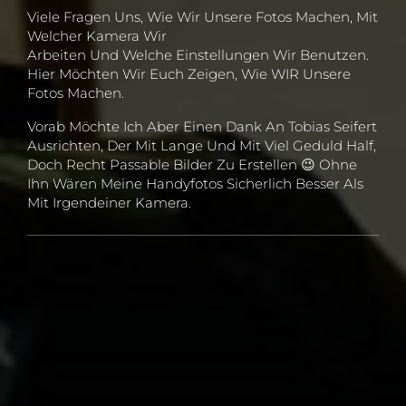
Viele Fragen Uns, Wie Wir Unsere Fotos Machen, Mit
Welcher Kamera Wir
Arbeiten Und Welche Einstellungen Wir Benutzen.
Hier Möchten Wir Euch Zeigen, Wie WIR Unsere
Fotos Machen.
Vorab Möchte Ich Aber Einen Dank An Tobias Seifert
Ausrichten, Der Mit Lange Und Mit Viel Geduld Half,
Doch Recht Passable Bilder Zu Erstellen 😉 Ohne
Ihn Wären Meine Handyfotos Sicherlich Besser Als
Mit Irgendeiner Kamera.