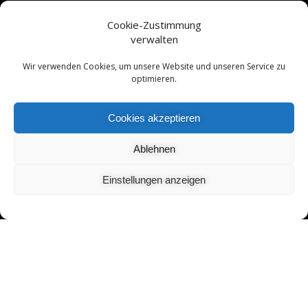
Yongnuo YN560-III
externer Blitz mit dem
Yongnuo YN560-
Cookie-Zustimmung
TX
Kontroller
verwalten
Eine super Alternative zu teuren Objektiven sind so genannte „Close-
Wir verwenden Cookies, um unsere Website und unseren Service zu
Up“ Linsen. Wir hatten lange Zeit die Linsen von
Polaroid
und waren
optimieren.
sehr zufrieden. Diese kosten je nach Durchmesser 15 – 20 €
Cookies akzeptieren
Ablehnen
Einstellungen anzeigen
Unsere Hochzuchten und diverse Wildbetta setzen wir für gezielte
Fotos in die Fotobecken. Allerdings nutzen wir nur noch jene mit
Milchglashintergrund, da wir hier auch mit hellen Tieren für uns die
besten Ergebnisse erzielen.
Das Fotobecken hat die Maße 15 x 10 x 5 cm