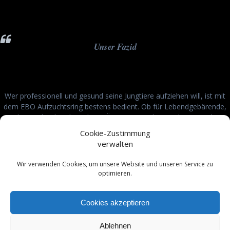
Unser Fazid
Wer professionell und gesund seine Jungtiere aufziehen will, ist mit
dem EBO Aufzuchtsring bestens bedient. Ob für Lebendgebärende,
Welse, Malawibuntbarsche o. Ä. : Ein gesundes Wachstum ist hier
gesichert und das Geld bestens investiert!
Cookie-Zustimmung
verwalten
Zum EBO Aufzuchtsring 100
Wir verwenden Cookies, um unsere Website und unseren Service zu
optimieren.
Zum EBO Aufzuchtsring 150
Cookies akzeptieren
Ablehnen