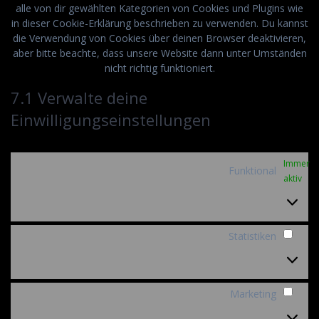
alle von dir gewählten Kategorien von Cookies und Plugins wie
in dieser Cookie-Erklärung beschrieben zu verwenden. Du kannst
die Verwendung von Cookies über deinen Browser deaktivieren,
aber bitte beachte, dass unsere Website dann unter Umständen
nicht richtig funktioniert.
7.1 Verwalte deine
Einwilligungseinstellungen
Immer
Funktional
aktiv
Statistiken
Stati
Marketing
Mark