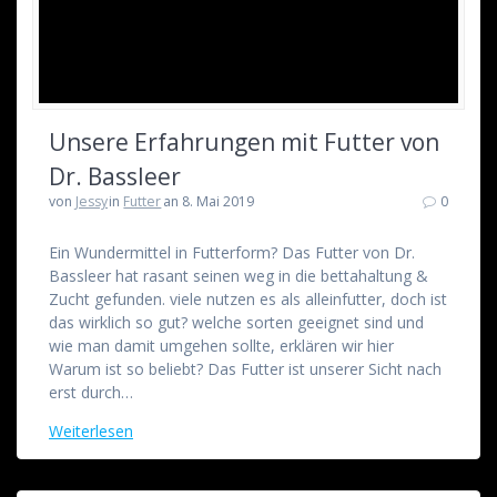
Unsere Erfahrungen mit Futter von
Dr. Bassleer
von
Jessy
in
Futter
an 8. Mai 2019
0
Ein Wundermittel in Futterform? Das Futter von Dr.
Bassleer hat rasant seinen weg in die bettahaltung &
Zucht gefunden. viele nutzen es als alleinfutter, doch ist
das wirklich so gut? welche sorten geeignet sind und
wie man damit umgehen sollte, erklären wir hier
Warum ist so beliebt? Das Futter ist unserer Sicht nach
erst durch…
Weiterlesen