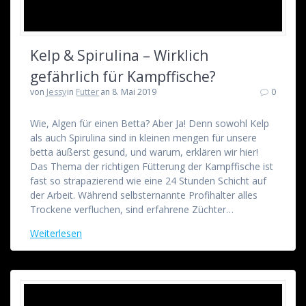
Kelp & Spirulina – Wirklich
gefährlich für Kampffische?
von
Jessy
in
Futter
an 8. Mai 2019
0
Wie, Algen für einen Betta? Aber Ja! Denn sowohl Kelp
als auch Spirulina sind in kleinen mengen für unsere
betta äußerst gesund, und warum, erklären wir hier!
Das Thema der richtigen Fütterung der Kampffische ist
fast so strapazierend wie eine 24 Stunden Schicht auf
der Arbeit. Während selbsternannte Profihalter alles
Trockene verfluchen, sind erfahrene Züchter…
Weiterlesen