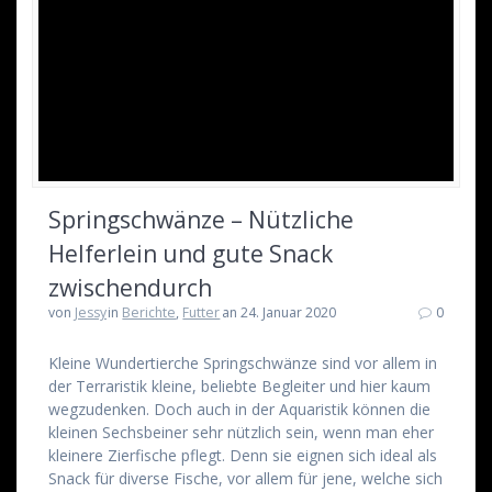
Springschwänze – Nützliche
Helferlein und gute Snack
zwischendurch
von
Jessy
in
Berichte
,
Futter
an 24. Januar 2020
0
Kleine Wundertierche Springschwänze sind vor allem in
der Terraristik kleine, beliebte Begleiter und hier kaum
wegzudenken. Doch auch in der Aquaristik können die
kleinen Sechsbeiner sehr nützlich sein, wenn man eher
kleinere Zierfische pflegt. Denn sie eignen sich ideal als
Snack für diverse Fische, vor allem für jene, welche sich