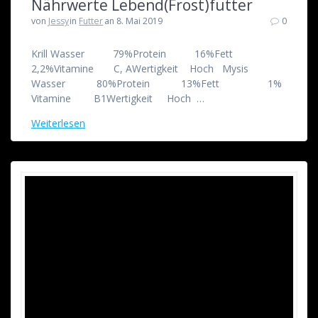
Nährwerte Lebend(Frost)futter
von
Jessy
in
Futter
an 8. Mai 2019
0
Krill Wasser 79%Protein 16%Fett
2,2%Vitamine C, AWertigkeit Hoch Mysis
Wasser 80%Protein 13%Fett 1%
Vitamine B1Wertigkeit Hoch …
Weiterlesen