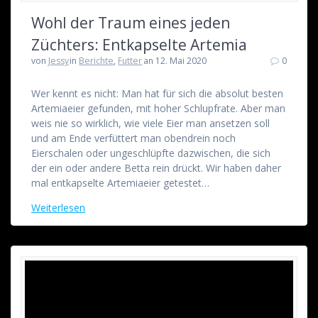
Wohl der Traum eines jeden
Züchters: Entkapselte Artemia
von
Jessy
in
Berichte
,
Futter
an 12. Mai 2020
0
Wer kennt es nicht: Man hat für sich die absolut besten
Artemiaeier gefunden, mit hoher Schlupfrate. Aber man
weis nie so wirklich, wie viele Eier man ansetzen soll
und am Ende verfüttert man obendrein noch
Eierschalen oder ungeschlüpfte dazwischen, die sich
der ein oder andere Betta rein drückt. Wir haben daher
mal entkapselte Artemiaeier getestet…
Weiterlesen