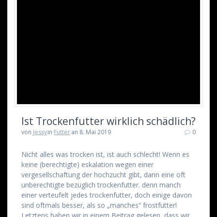
Ist Trockenfutter wirklich schädlich?
von
Jessy
in
Futter
an 8. Mai 2019
0
Nicht alles was trocken ist, ist auch schlecht! Wenn es
keine (berechtigte) eskalation wegen einer
vergesellschaftung der hochzucht gibt, dann eine oft
unberechtigte bezüglich trockenfutter. denn manch
einer verteufelt jedes trockenfutter, doch einige davon
sind oftmals besser, als so „manches“ frostfutter!
Letztens haben wir in einem Beitrag gelesen, dass wir