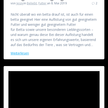
von
Jessy
in
Beliebt
,
Futter
an 8. Mai 2019
2
Nicht überall wo ein betta drauf ist, ist auch für einen
betta geeignet Hier eine Auflistung von gut geeignetem
Futter und weniger gut geeignetem Futter
für Betta sowie unsere besonderen Lieblingssorten –
und warum genau diese Bei dieser Auflistung handelt
es sich um unsere eigenen Erfahrungswerte, basierend
auf das Bedürfnis der Tiere , was sie Vertragen und…
Weiterlesen